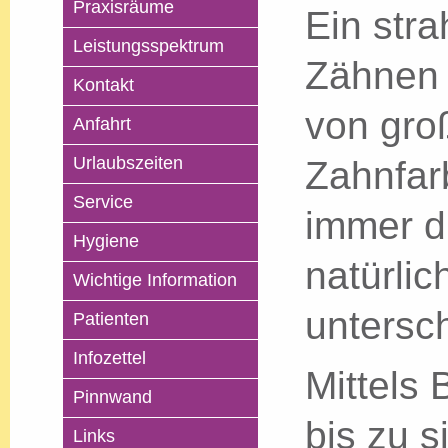
Praxisräume
Ein str
Leistungsspektrum
Zähnen i
Kontakt
von gro
Anfahrt
Urlaubszeiten
Zahnfarb
Service
immer du
Hygiene
natürlic
Wichtige Information
untersch
Patienten
Infozettel
Mittels
Pinnwand
bis zu s
Links