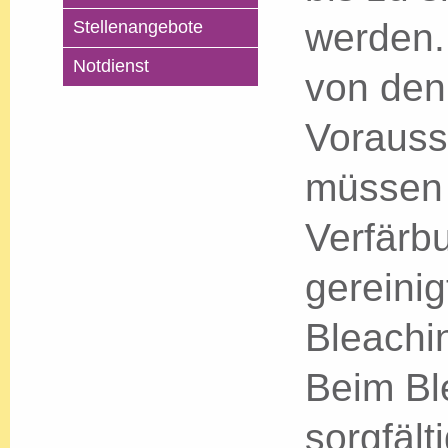
werden.
Stellenangebote
Notdienst
von den 
Vorauss
müssen 
Verfärb
gereini
Bleachi
Beim Bl
sorgfäl