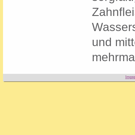
Zahnfle
Wassers
und mit
mehrmals
Impr